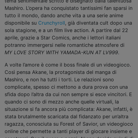
tema sentimentale scritto e disegnato dalla talentuosa
Mashiro. L’opera ha conquistato tantissimi fan sparsi in
tutto il mondo, dando anche vita a una serie anime
disponibile su
Crunchyroll
, già diventata cult dopo una
sola stagione, e a un film live action. A partire dal 22
aprile, grazie a Star Comics, anche i lettori italiani
potranno immergersi nelle romantiche atmosfere di
MY LOVE STORY WITH YAMADA-KUN AT LV999
.
A volte l’amore è come il boss finale di un videogioco.
Così pensa Akane, la protagonista del manga di
Mashiro, e non ha tutti i torti. Le relazioni sono
complicate, spesso ci mettono a dura prova con una
sfida dopo l’altra da cui non sempre si esce vincitori. E
quando ci sono di mezzo anche quelle virtuali, la
situazione si fa ancora più complicata: Akane, infatti, è
stata brutalmente scaricata dal fidanzato per un’altra
ragazza, conosciuta su Forest of Savior, un videogioco
online che permette a tanti player di giocare insieme e