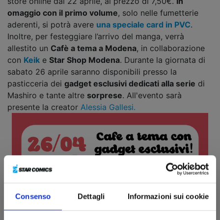
store online dal 22 aprile, al prezzo di 7,50€.
In
omaggio con il primo volume
, solo nelle fumetterie
aderenti, si potrà avere
una speciale card in PVC
.
Inoltre, per festeggiare l’arrivo del manga, verrà
allestito un
Cafè a tema a Modena
, in collaborazione
con
Keik
e
Star Shop Modena
. Durante la giornata di
sabato 26 aprile saranno disponibili presso la
pasticceria dei
gadget esclusivi dedicati alla serie
di
Mashiro e tante altre
sorprese
. All'evento sarà
presente la creator
Alessia Gallesi.
Consenso
Dettagli
Informazioni sui cookie