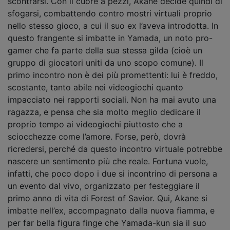
scontrarsi. Con il cuore a pezzi, Akane decide quindi di
sfogarsi, combattendo contro mostri virtuali proprio
nello stesso gioco, a cui il suo ex l’aveva introdotta. In
questo frangente si imbatte in Yamada, un noto pro-
gamer che fa parte della sua stessa gilda (cioè un
gruppo di giocatori uniti da uno scopo comune). Il
primo incontro non è dei più promettenti: lui è freddo,
scostante, tanto abile nei videogiochi quanto
impacciato nei rapporti sociali. Non ha mai avuto una
ragazza, e pensa che sia molto meglio dedicare il
proprio tempo ai videogiochi piuttosto che a
sciocchezze come l’amore. Forse, però, dovrà
ricredersi, perché da questo incontro virtuale potrebbe
nascere un sentimento più che reale. Fortuna vuole,
infatti, che poco dopo i due si incontrino di persona a
un evento dal vivo, organizzato per festeggiare il
primo anno di vita di Forest of Savior. Qui, Akane si
imbatte nell’ex, accompagnato dalla nuova fiamma, e
per far bella figura finge che Yamada-kun sia il suo