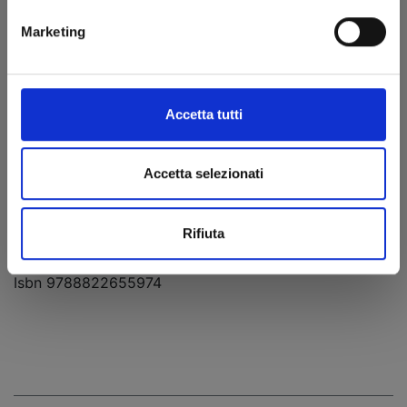
Mashiro
Marketing
12.8x18,
brossurato,
b/n, con
sovracc., pp.
Accetta tutti
192, € 7,50
Data di
uscita:
Accetta selezionati
22/04/2025
in fumetteria,
Rifiuta
libreria e
store online.
Isbn 9788822655974