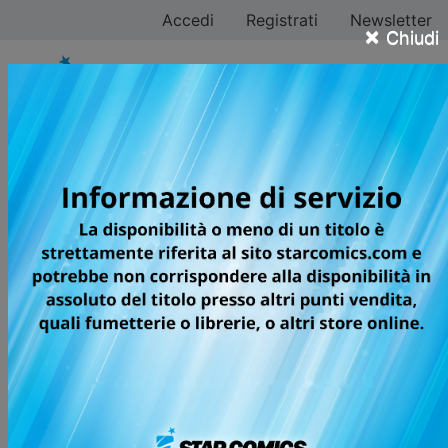
Accedi
Registrati
Newsletter
×
Chiudi
Giovanni Lorusso
Tutti i fumetti