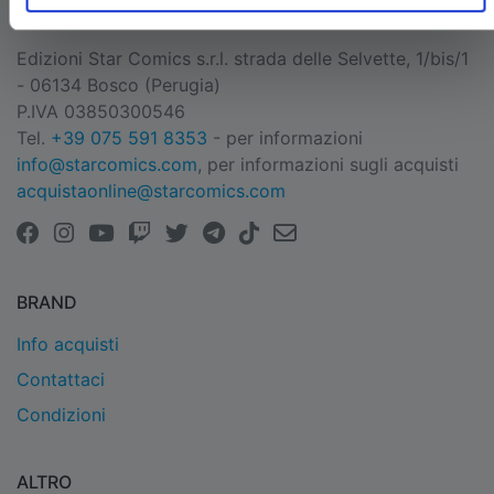
EDIZIONI STAR COMICS
Edizioni Star Comics s.r.l. strada delle Selvette, 1/bis/1
- 06134 Bosco (Perugia)
P.IVA 03850300546
Tel.
+39 075 591 8353
- per informazioni
info@starcomics.com
, per informazioni sugli acquisti
acquistaonline@starcomics.com
BRAND
Info acquisti
Contattaci
Condizioni
ALTRO