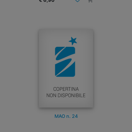
€ 6,90
MAO n. 24