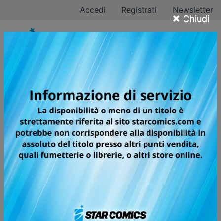
Accedi
Registrati
Newsletter
×
Chiudi
Shop online fumetti
INFO PAGAMENTO
Filtra ricerca