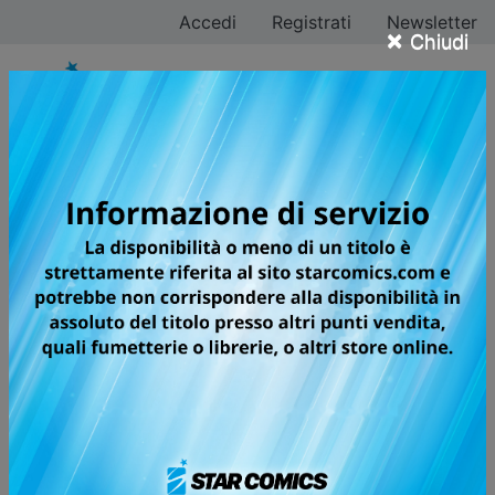
Accedi
Registrati
Newsletter
×
Chiudi
Hiro Mashima
Tutti i fumetti
Pagina 12 di 12