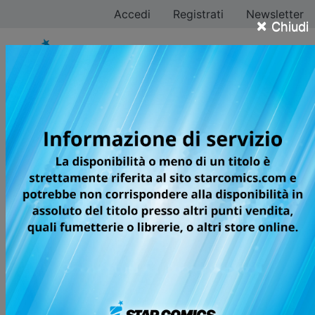
Accedi
Registrati
Newsletter
×
Chiudi
Junji Ito
Tutti i fumetti