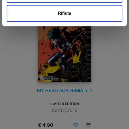
Rifiuta
MY HERO ACADEMIA n. 1
LIMITED EDITION
03/02/2016
€ 4,90