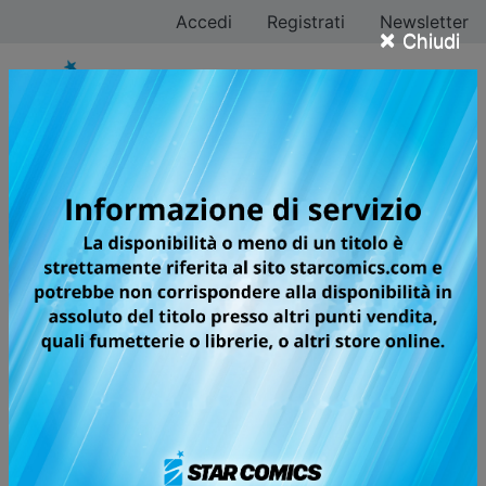
Accedi
Registrati
Newsletter
×
Chiudi
Kohei Horikoshi
fumettista giapponese, è nato nella prefettura di Aichi
nel 1986. Laureatosi all’università delle Arti di Nagoya,
a soli vent’anni si è qualificato alla 72a edizione del
Premio Tezuka – indetto dalla casa editrice Shueisha –,
classificandosi sesto e ricevendo la Menzione d’Onore.
Tutti i fumetti
Pagina 5 di 5