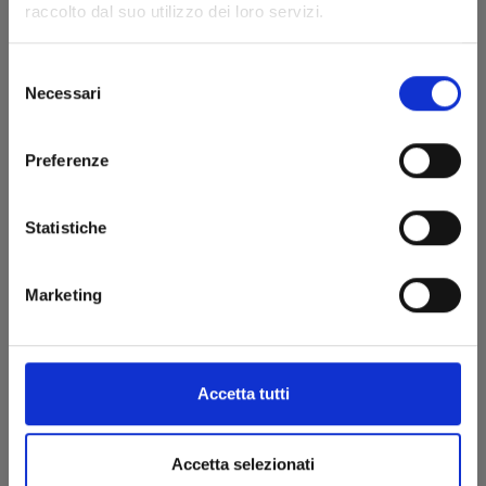
raccolto dal suo utilizzo dei loro servizi.
Selezione
Necessari
del
consenso
Preferenze
Statistiche
Marketing
MY HERO ACADEMIA n. 2
Accetta tutti
01/04/2016
Accetta selezionati
€ 5,20