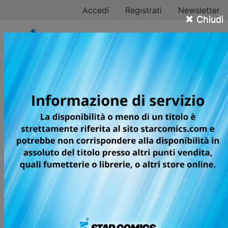
Accedi
Registrati
Newsletter
×
Chiudi
Kousuke Hamada
Tutti i fumetti