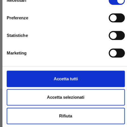
Necessari
del
consenso
Preferenze
Statistiche
IL MURO n. 2
HOMO HOMINI DEUS
Marketing
28/10/2020
€ 13,90
Accetta tutti
Accetta selezionati
Rifiuta
EDIZIONI STAR COMICS