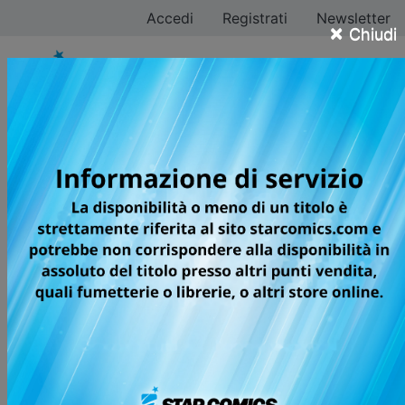
Accedi
Registrati
Newsletter
×
Chiudi
Mario Alberti
Tutti i fumetti