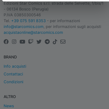
Edizioni Star Comics s.r.l. strada delle Selvette, 1/bis/1
- 06134 Bosco (Perugia)
P.IVA 03850300546
Tel.
+39 075 591 8353
- per informazioni
info@starcomics.com
, per informazioni sugli acquisti
acquistaonline@starcomics.com
BRAND
Info acquisti
Contattaci
Condizioni
ALTRO
News