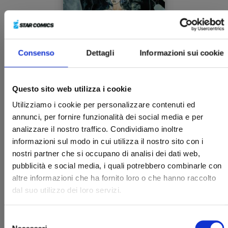
Consenso
Dettagli
Informazioni sui cookie
IL MURO n. 3
Questo sito web utilizza i cookie
HOMO HOMINI SPES
29/10/2021
Utilizziamo i cookie per personalizzare contenuti ed
annunci, per fornire funzionalità dei social media e per
€ 13,90
analizzare il nostro traffico. Condividiamo inoltre
informazioni sul modo in cui utilizza il nostro sito con i
nostri partner che si occupano di analisi dei dati web,
pubblicità e social media, i quali potrebbero combinarle con
altre informazioni che ha fornito loro o che hanno raccolto
dal suo utilizzo dei loro servizi.
Selezione