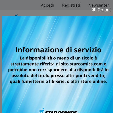
Accedi
Registrati
Newsletter
×
Chiudi
Riku Sanjo
Tutti i fumetti