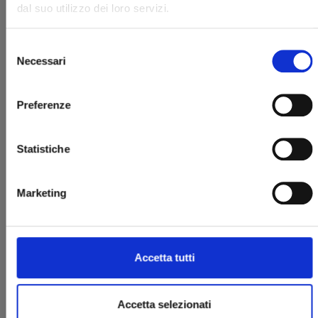
dal suo utilizzo dei loro servizi.
Selezione
Necessari
del
consenso
DRAGON QUEST - THE ADVENTURE OF DAI n. 6
Preferenze
Statistiche
22/04/2025
€ 9,00
Marketing
Accetta tutti
Accetta selezionati