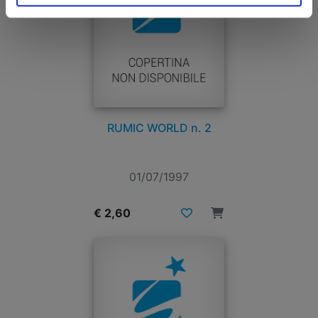
RUMIC WORLD n. 2
01/07/1997
€ 2,60