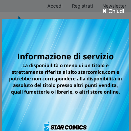
Accedi
Registrati
Newsletter
×
Chiudi
Rumiko Takahashi
Tutti i fumetti
Pagina 8 di 8