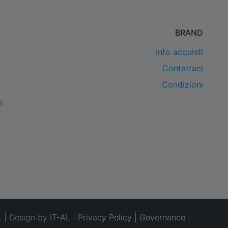
BRAND
Info acquisti
Contattaci
Condizioni
i
. | Design by
IT-AL
|
Privacy Policy
|
Governance
|