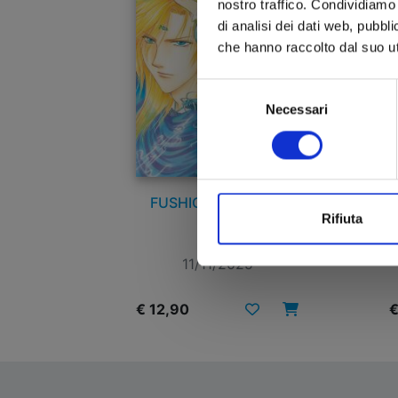
nostro traffico. Condividiamo 
di analisi dei dati web, pubbl
che hanno raccolto dal suo uti
Selezione
Necessari
del
consenso
FUSHIGI YUUGI n. 2
Rifiuta
11/11/2025
€ 12,90
€