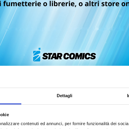
FUSHIGI YUUGI n. 5
FUSHIGI YUUGI n. 4
19/05/2026
17/03/2026
Dettagli
 12,90
€ 12,90
ookie
nalizzare contenuti ed annunci, per fornire funzionalità dei socia