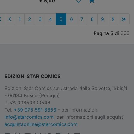
€ 5,90
1
2
3
4
5
6
7
8
9
Pagina 5 di 233
EDIZIONI STAR COMICS
Edizioni Star Comics s.r.l. strada delle Selvette, 1/bis/1
- 06134 Bosco (Perugia)
P.IVA 03850300546
Tel.
+39 075 591 8353
- per informazioni
info@starcomics.com
, per informazioni sugli acquisti
acquistaonline@starcomics.com