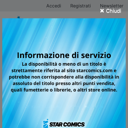
Accedi
Registrati
Newsletter
×
Chiudi
Tutti i fumetti della
categoria Manga
Pagina 5 di 233