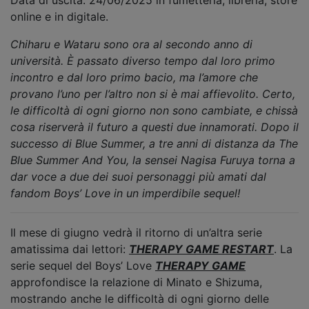
Data di uscita: 24/06/2025 in fumetteria, libreria, store
online e in digitale.
Chiharu e Wataru sono ora al secondo anno di
università. È passato diverso tempo dal loro primo
incontro e dal loro primo bacio, ma l’amore che
provano l’uno per l’altro non si è mai affievolito. Certo,
le difficoltà di ogni giorno non sono cambiate, e chissà
cosa riserverà il futuro a questi due innamorati. Dopo il
successo di Blue Summer, a tre anni di distanza da The
Blue Summer And You, la sensei Nagisa Furuya torna a
dar voce a due dei suoi personaggi più amati dal
fandom Boys’ Love in un imperdibile sequel!
Il mese di giugno vedrà il ritorno di un’altra serie
amatissima dai lettori:
THERAPY GAME RESTART
. La
serie sequel del Boys’ Love
THERAPY GAME
approfondisce la relazione di Minato e Shizuma,
mostrando anche le difficoltà di ogni giorno delle