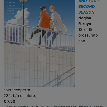
AND YOU -
SECOND
SEASON
Nagisa
Furuya
12,8x18,
brossurato
con
sovraccoperta
232, b/n e colore,
€ 7,50