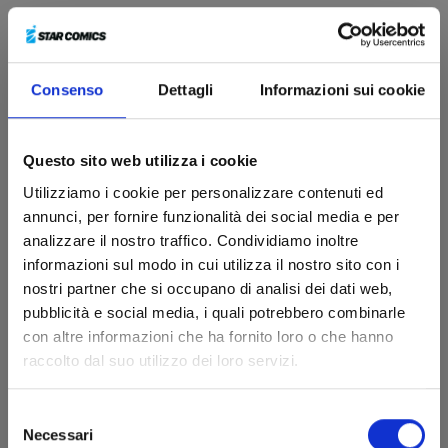
per tutti i lettori della collana Queer!
Star Comics presenta la
QUEER WALLPAPER
COLLECTION – LOVE JOURNEY
, una collezione di
sfondi per smartphone dedicata ad alcune delle serie
Consenso
Dettagli
Informazioni sui cookie
più rappresentative della collana, disponibile
gratuitamente su
www.starcomics.com
Questo sito web utilizza i cookie
THE BLUE SUMMER AND YOU – SECOND SEASON
,
Utilizziamo i cookie per personalizzare contenuti ed
THERAPY GAME
,
I’M IN LOVE WITH THE VILLAINESS
,
annunci, per fornire funzionalità dei social media e per
YURI IS MY JOB!, OUR NOT SO LONELY PLANET
analizzare il nostro traffico. Condividiamo inoltre
TRAVEL GUIDE
, WHISPER ME A LOVE SONG e molti
informazioni sul modo in cui utilizza il nostro sito con i
altri fra i protagonisti di questo “viaggio d’amore” nel
nostri partner che si occupano di analisi dei dati web,
mese del Pride!
pubblicità e social media, i quali potrebbero combinarle
Fra i wallpaper anche alcuni speciali sfondi di
HERE U
con altre informazioni che ha fornito loro o che hanno
ARE
, l’amatissima serie webcomic da poco conclusa
raccolto dal suo utilizzo dei loro servizi.
con il volume speciale
HERE U ARE FOREVER –
EXTRA STORIES
.
Selezione
Necessari
del
Djun
, autore dell’opera, ha deciso di omaggiare Star