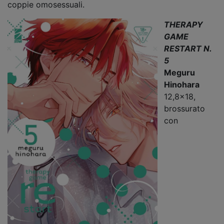
coppie omosessuali.
THERAPY
GAME
RESTART N.
5
Meguru
Hinohara
12,8x18,
brossurato
con