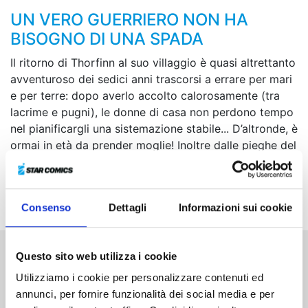
UN VERO GUERRIERO NON HA
BISOGNO DI UNA SPADA
Il ritorno di Thorfinn al suo villaggio è quasi altrettanto
avventuroso dei sedici anni trascorsi a errare per mari
e per terre: dopo averlo accolto calorosamente (tra
lacrime e pugni), le donne di casa non perdono tempo
nel pianificargli una sistemazione stabile... D’altronde, è
ormai in età da prender moglie! Inoltre dalle pieghe del
passato riemerge un vecchio volto... Ma nessun
legame sembra poter trattenere chi, nel suo orizzonte,
ha il sogno di Vinland!
Consenso
Dettagli
Informazioni sui cookie
Questo sito web utilizza i cookie
Altri volumi della serie
Utilizziamo i cookie per personalizzare contenuti ed
annunci, per fornire funzionalità dei social media e per