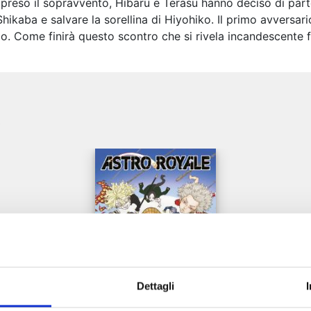
reso il sopravvento, Hibaru e Terasu hanno deciso di partec
 Shikaba e salvare la sorellina di Hiyohiko. Il primo avversar
o. Come finirà questo scontro che si rivela incandescente f
e
Dettagli