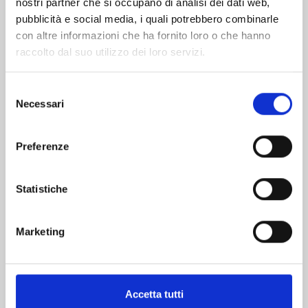
nostri partner che si occupano di analisi dei dati web,
pubblicità e social media, i quali potrebbero combinarle
con altre informazioni che ha fornito loro o che hanno
raccolto dal suo utilizzo dei loro servizi.
Selezione
Necessari
del
consenso
DEAD ROCK n. 5
Preferenze
22/09/2026
Statistiche
€ 5,90
Marketing
Accetta tutti
Mostra tutto