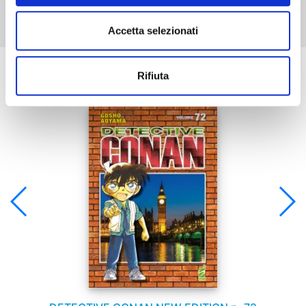
Accetta selezionati
Se ti è piaciuto prova anche:
Rifiuta