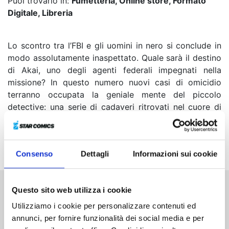
Puoi trovarlo in:
Fumetteria, Online store, Formato
Digitale, Libreria
Lo scontro tra l’FBI e gli uomini in nero si conclude in
modo assolutamente inaspettato. Quale sarà il destino
di Akai, uno degli agenti federali impegnati nella
missione? In questo numero nuovi casi di omicidio
terranno occupata la geniale mente del piccolo
detective: una serie di cadaveri ritrovati nel cuore di
un bosco mettono a dura prova le sue abilità ma,
come sempre, Conan farà di tutto per scoprire chi ha
ucciso quelle persone!
Consenso
Dettagli
Informazioni sui cookie
Questo sito web utilizza i cookie
Altri volumi della serie
Utilizziamo i cookie per personalizzare contenuti ed
annunci, per fornire funzionalità dei social media e per