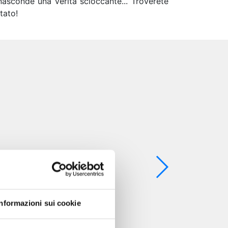
nasconde una verità scioccante... Troverete
ntato!
Informazioni sui cookie