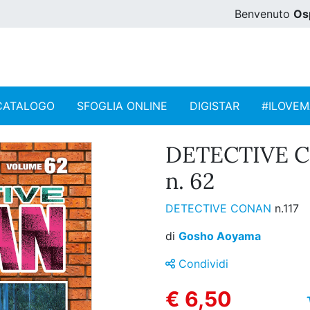
Benvenuto
Os
CATALOGO
SFOGLIA ONLINE
DIGISTAR
#ILOVE
DETECTIVE 
n. 62
DETECTIVE CONAN
n.117
di
Gosho Aoyama
Condividi
€ 6,50