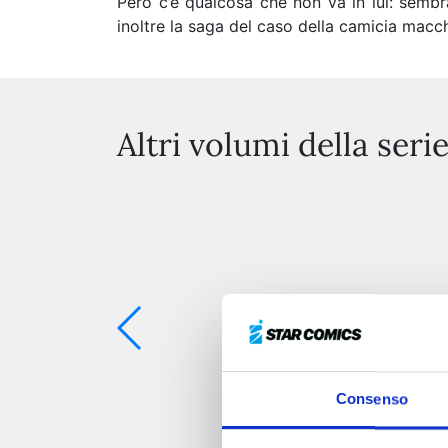
Però c’è qualcosa che non va in lui: sembr
inoltre la saga del caso della camicia macch
Altri volumi della seri
Consenso