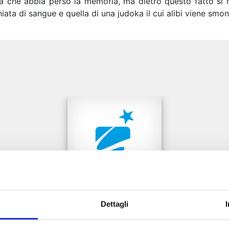
a che abbia perso la memoria, ma dietro questo fatto si 
iata di sangue e quella di una judoka il cui alibi viene smo
e
Dettagli