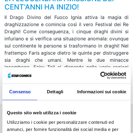
CENT'ANNI HA INIZIO!
Il Drago Divino del Fuoco Ignia attiva la magia di
draghizzazione e comincia così il vero Festival dei Re
Draghi! Come conseguenza, i cinque draghi divini si
infuriano e si verifica una situazione anomala: ovunque
sul continente le persone si trasformano in draghi! Nel
frattempo Faris agisce dietro le quinte per distruggere
sia draghi che umani. Mentre le due minacce
incombono, Fairy Tail si disperde nelle varie regioni
per distruggere le lacrima giganti, ma i nostri maghi
trovano a bloccarli la gilda oscura Fire & Flame e
Oracion Sechs…
Consenso
Dettagli
Informazioni sui cookie
Questo sito web utilizza i cookie
Altri volumi della serie
Utilizziamo i cookie per personalizzare contenuti ed
annunci, per fornire funzionalità dei social media e per