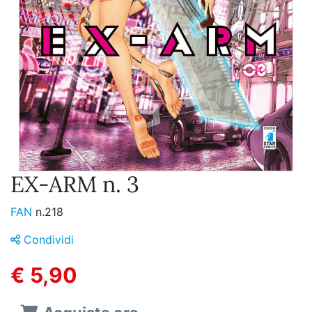
EX-ARM n. 3
FAN
n.218
Condividi
€ 5,90