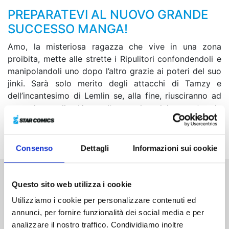
PREPARATEVI AL NUOVO GRANDE
SUCCESSO MANGA!
Amo, la misteriosa ragazza che vive in una zona
proibita, mette alle strette i Ripulitori confondendoli e
manipolandoli uno dopo l’altro grazie ai poteri del suo
jinki. Sarà solo merito degli attacchi di Tamzy e
dell’incantesimo di Lemlin se, alla fine, riusciranno ad
avere la meglio. Una volta conclusosi lo scontro, la
giovane comincerà a parlare loro della persona che è
in grado di viaggiare tra il Mondo Celeste e la Terra...
Consenso
Dettagli
Informazioni sui cookie
Questo sito web utilizza i cookie
Altri volumi della serie
Utilizziamo i cookie per personalizzare contenuti ed
annunci, per fornire funzionalità dei social media e per
analizzare il nostro traffico. Condividiamo inoltre