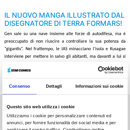
IL NUOVO MANGA ILLUSTRATO DAL
DISEGNATORE DI TERRA FORMARS!
Gen sale su una nave insieme alle forze di autodifesa, ma è
preoccupato di non riuscire a controllare la sua potenza da
“gigantis”. Nel frattempo, le IAS minacciano l’isola e Kusagae
interviene per mettere in salvo gli abitanti, ma davanti a lui si
palesa il comandante Okita, un suo ex compagno d’armi. Inizia
lo scontro mortale contro le IAS! Il genere umano riuscirà ad
annientare quei mostri e ottenere la vittoria?!
Consenso
Dettagli
Informazioni sui cookie
Questo sito web utilizza i cookie
Altri volumi della serie
Utilizziamo i cookie per personalizzare contenuti ed
annunci, per fornire funzionalità dei social media e per
analizzare il nostro traffico. Condividiamo inoltre