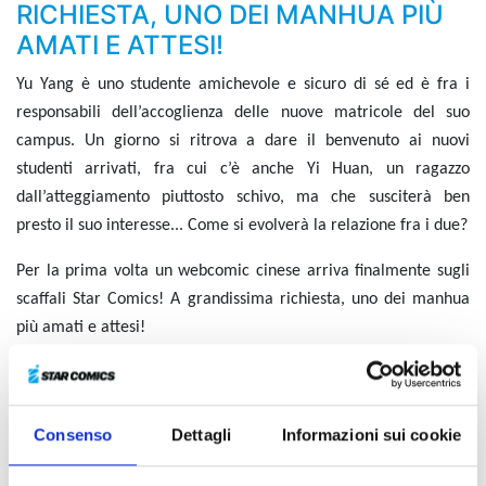
RICHIESTA, UNO DEI MANHUA PIÙ
AMATI E ATTESI!
Yu Yang è uno studente amichevole e sicuro di sé ed è fra i
responsabili dell’accoglienza delle nuove matricole del suo
campus. Un giorno si ritrova a dare il benvenuto ai nuovi
studenti arrivati, fra cui c’è anche Yi Huan, un ragazzo
dall’atteggiamento piuttosto schivo, ma che susciterà ben
presto il suo interesse... Come si evolverà la relazione fra i due?
Per la prima volta un webcomic cinese arriva finalmente sugli
scaffali Star Comics! A grandissima richiesta, uno dei manhua
più amati e attesi!
HERE U ARE - BEHIND THE
SCENES
Consenso
Dettagli
Informazioni sui cookie
Entra nel vivo del backstage di HERE U ARE e scopri