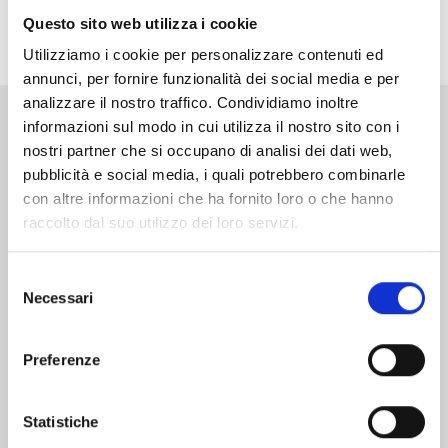
tutti gli approfondimenti e gli aggiornamenti dedicati
Questo sito web utilizza i cookie
alla serie di Djun nella
LANDING PAGE
Utilizziamo i cookie per personalizzare contenuti ed
annunci, per fornire funzionalità dei social media e per
analizzare il nostro traffico. Condividiamo inoltre
informazioni sul modo in cui utilizza il nostro sito con i
Altri volumi della serie
nostri partner che si occupano di analisi dei dati web,
pubblicità e social media, i quali potrebbero combinarle
con altre informazioni che ha fornito loro o che hanno
raccolto dal suo utilizzo dei loro servizi.
Selezione
Necessari
del
consenso
Preferenze
Statistiche