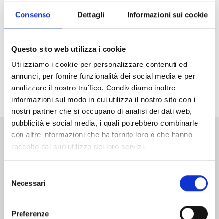
Arriva in Italia il nuovo grande successo di Weekly
Shonen Jump, vincitore del primo premio ai Next
Consenso
Dettagli
Informazioni sui cookie
Manga Awards 2025! Che la caccia agli incantesimi
abbia inizio!
Questo sito web utilizza i cookie
Non perdetevi il primo volume di
Ichi the Witch
in
Utilizziamo i cookie per personalizzare contenuti ed
versione Limited Edition
, con una variant cover
annunci, per fornire funzionalità dei social media e per
arricchita da dettagli in oro e uno splendito standee
analizzare il nostro traffico. Condividiamo inoltre
acrilico in allegato!
informazioni sul modo in cui utilizza il nostro sito con i
nostri partner che si occupano di analisi dei dati web,
pubblicità e social media, i quali potrebbero combinarle
con altre informazioni che ha fornito loro o che hanno
Altri volumi della serie
raccolto dal suo utilizzo dei loro servizi.
Selezione
Necessari
del
consenso
Preferenze