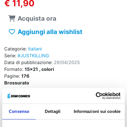
€ 11,90
Acquista ora
Aggiungi alla wishlist
Categorie:
Italiani
Serie:
#JUSTKILLING
Data di pubblicazione:
29/04/2025
Formato:
15x21 , colori
Pagine:
176
Brossurato
Sovraccoperta
Codice ISBN:
9788822648525
Puoi trovarlo in:
Fumetteria, Online store, Libreria
Consenso
Dettagli
Informazioni sui cookie
UNA MORTALE CHALLENGE