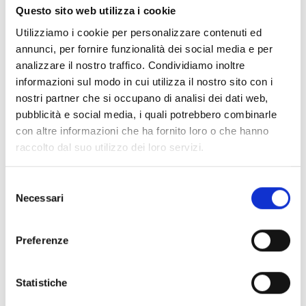
ONLINE, SCENEGGIATA DA
Questo sito web utilizza i cookie
GIACOMO "KEISON" BEVILACQUA E
Utilizziamo i cookie per personalizzare contenuti ed
GIULIO A. GUALTIERI E ILLUSTRATA
annunci, per fornire funzionalità dei social media e per
DA VINCENZO PUGLIA!
analizzare il nostro traffico. Condividiamo inoltre
informazioni sul modo in cui utilizza il nostro sito con i
Nei meandri del deep web esiste un social network in
nostri partner che si occupano di analisi dei dati web,
cui gli utenti sono... dei serial killer. Gli iscritti possono
pubblicità e social media, i quali potrebbero combinarle
partecipare a una challenge che, con regole molto
con altre informazioni che ha fornito loro o che hanno
rigide, può portare al risultato più ambito: acquisire
raccolto dal suo utilizzo dei loro servizi.
l'immunità permanente...
Un'appassionante survival story firmata Giacomo
Selezione
Bevilacqua e Giulio A. Gualtieri, con i disegni del
Necessari
del
talentuoso Vincenzo Puglia.
consenso
Preferenze
Se ti è piaciuto prova anche:
Statistiche