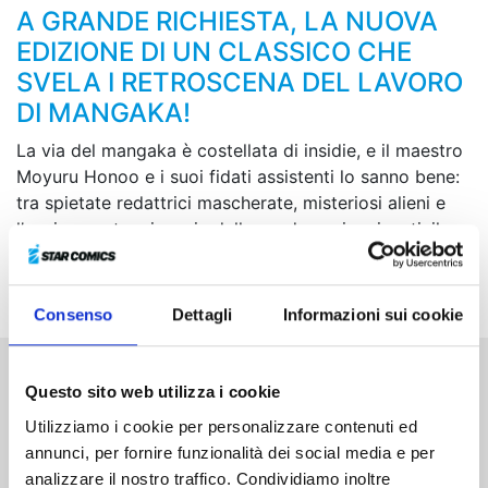
A GRANDE RICHIESTA, LA NUOVA
EDIZIONE DI UN CLASSICO CHE
SVELA I RETROSCENA DEL LAVORO
DI MANGAKA!
La via del mangaka è costellata di insidie, e il maestro
Moyuru Honoo e i suoi fidati assistenti lo sanno bene:
tra spietate redattrici mascherate, misteriosi alieni e
l’onnipresente minaccia delle scadenze imminenti, il
confine tra le tavole disegnate e la dura realtà si fa
sempre più sfumato!
Consenso
Dettagli
Informazioni sui cookie
Questo sito web utilizza i cookie
Altri volumi della serie
Utilizziamo i cookie per personalizzare contenuti ed
annunci, per fornire funzionalità dei social media e per
analizzare il nostro traffico. Condividiamo inoltre