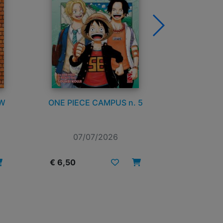
EW
ONE PIECE CAMPUS n. 5
STRANI
07/07/2026
07
€ 6,50
€ 7,50