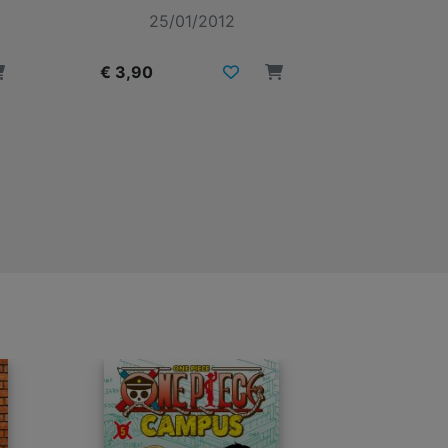
25/01/2012
24
€ 3,90
€ 3,90