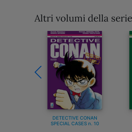
Altri volumi della seri
 CONAN
DETECTIVE CONAN
S n. 11
SPECIAL CASES n. 10