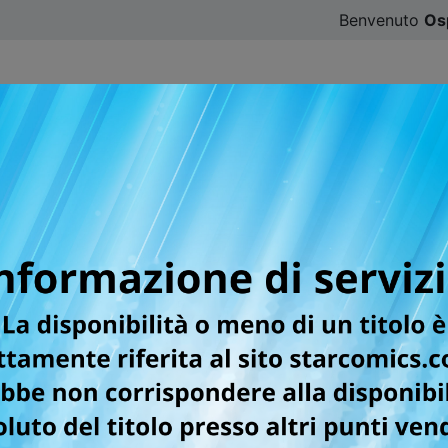
Benvenuto
Os
CATALOGO
SFOGLIA ONLINE
DIGISTAR
#ILOVE
DETECTIVE 
CASES n. 5
MITICO
n.183
di
Gosho Aoyama
Condividi
€ 3,90