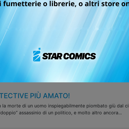
Categorie:
Manga
Sottocategorie:
Shonen
Serie:
DETECTIVE CONAN 
Data di pubblicazione:
22/
Formato:
11.5x17.5 , b/n
Pagine:
208
Codice ISBN:
-
Puoi trovarlo in:
Fumetteria,
ETECTIVE PIÙ AMATO!
 la morte di un uomo inspiegabilmente piombato giù dal ciel
l “doppio” assassinio di un politico, e molto altro ancora...