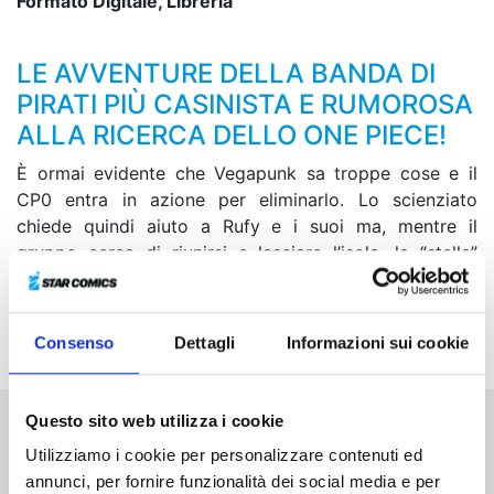
Formato Digitale, Libreria
LE AVVENTURE DELLA BANDA DI
PIRATI PIÙ CASINISTA E RUMOROSA
ALLA RICERCA DELLO ONE PIECE!
È ormai evidente che Vegapunk sa troppe cose e il
CP0 entra in azione per eliminarlo. Lo scienziato
chiede quindi aiuto a Rufy e i suoi ma, mentre il
gruppo cerca di riunirsi e lasciare l’isola, la “stella”
finisce dispersa chissà dove! Cosa mai starà
succedendo sulla strampalata e futuristica isola di
Egghead?!
Consenso
Dettagli
Informazioni sui cookie
Questo sito web utilizza i cookie
Altri volumi della serie
Utilizziamo i cookie per personalizzare contenuti ed
annunci, per fornire funzionalità dei social media e per