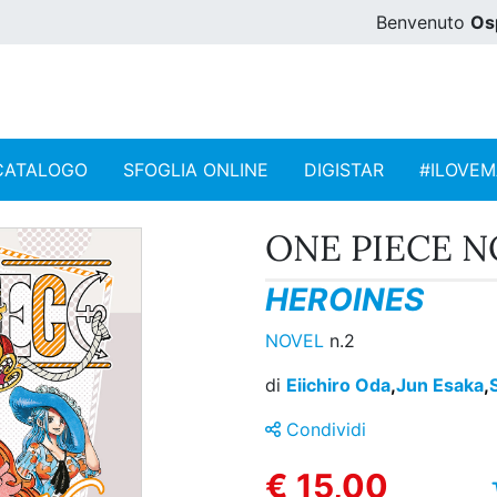
Benvenuto
Os
CATALOGO
SFOGLIA ONLINE
DIGISTAR
#ILOVE
ONE PIECE 
HEROINES
NOVEL
n.2
di
Eiichiro Oda
,
Jun Esaka
,
Condividi
€ 15,00