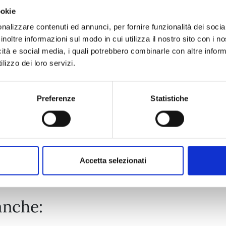
ookie
ONE PIECE NOVEL n. 2
nalizzare contenuti ed annunci, per fornire funzionalità dei socia
inoltre informazioni sul modo in cui utilizza il nostro sito con i 
HEROINES: COLORFUL
icità e social media, i quali potrebbero combinarle con altre inform
06/10/2026
lizzo dei loro servizi.
€ 15,00
Preferenze
Statistiche
Mostra tutto
Accetta selezionati
anche: