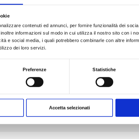
ookie
nalizzare contenuti ed annunci, per fornire funzionalità dei socia
L'ISOLA DEI BAMBINI DIMENTICATI n. 4
inoltre informazioni sul modo in cui utilizza il nostro sito con i 
icità e social media, i quali potrebbero combinarle con altre inform
lizzo dei loro servizi.
08/08/2018
€ 5,90
Preferenze
Statistiche
Mostra tutto
Accetta selezionati