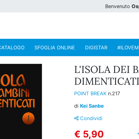
Benvenuto
Os
CATALOGO
SFOGLIA ONLINE
DIGISTAR
#ILOVE
L'ISOLA DEI 
DIMENTICATI 
POINT BREAK
n.217
di
Kei Sanbe
Condividi
€ 5,90