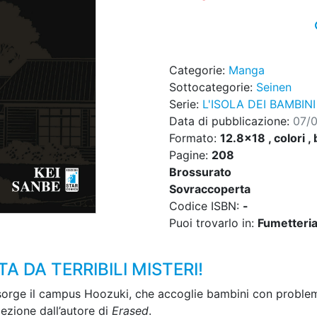
Categorie:
Manga
Sottocategorie:
Seinen
Serie:
L'ISOLA DEI BAMBIN
Data di pubblicazione:
07/
Formato:
12.8x18 , colori , 
Pagine:
208
Brossurato
Sovraccoperta
Codice ISBN:
-
Puoi trovarlo in:
Fumetteria,
 DA TERRIBILI MISTERI!
orge il campus Hoozuki, che accoglie bambini con problemi f
ezione dall’autore di
Erased
.