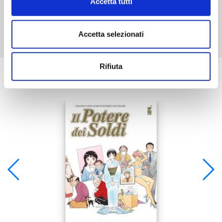
Accetta tutti
Mostra tutto
Accetta selezionati
Rifiuta
Se ti è piaciuto prova anche: