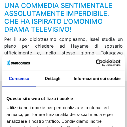
UNA COMMEDIA SENTIMENTALE
ASSOLUTAMENTE IMPERDIBILE,
CHE HA ISPIRATO L'OMONIMO
DRAMA TELEVISIVO!
Per il suo diciottesimo compleanno, Issei studia un
piano per chiedere ad Hayame di sposarlo
ufficialmente e, nello stesso giorno, Tokugawa
pianifica di distruggere il ryokan termale Kataoka... Il
tanto atteso 12 aprile sta per arrivare!
Consenso
Dettagli
Informazioni sui cookie
Altri volumi della serie
Questo sito web utilizza i cookie
Utilizziamo i cookie per personalizzare contenuti ed
annunci, per fornire funzionalità dei social media e per
analizzare il nostro traffico. Condividiamo inoltre