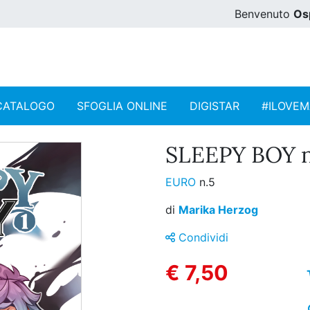
Benvenuto
Os
CATALOGO
SFOGLIA ONLINE
DIGISTAR
#ILOVE
SLEEPY BOY n
EURO
n.5
di
Marika Herzog
Condividi
€ 7,50