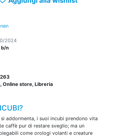
Aggiungi alla wishlist
nen
10/2024
, b/n
2263
 Online store, Libreria
NCUBI?
si addormenta, i suoi incubi prendono vita
te caffè pur di restare sveglio; ma un
iegabili come orologi volanti e creature