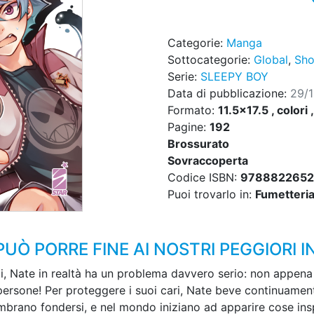
Categorie:
Manga
Sottocategorie:
Global
,
Sho
Serie:
SLEEPY BOY
Data di pubblicazione:
29/
Formato:
11.5x17.5 , colori 
Pagine:
192
Brossurato
Sovraccoperta
Codice ISBN:
978882265
Puoi trovarlo in:
Fumetteria,
UÒ PORRE FINE AI NOSTRI PEGGIORI I
 Nate in realtà ha un problema davvero serio: non appena 
 persone! Per proteggere i suoi cari, Nate beve continuamen
mbrano fondersi, e nel mondo iniziano ad apparire cose insp