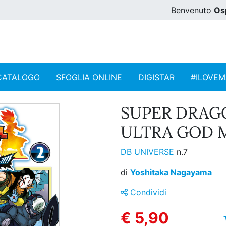
Benvenuto
Os
CATALOGO
SFOGLIA ONLINE
DIGISTAR
#ILOVE
SUPER DRAGO
ULTRA GOD MI
DB UNIVERSE
n.7
di
Yoshitaka Nagayama
Condividi
€ 5,90