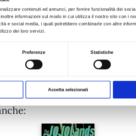
SUPER DRAGON BALL HEROES - ULTRA GOD MISSION!!!! n. 
nalizzare contenuti ed annunci, per fornire funzionalità dei socia
inoltre informazioni sul modo in cui utilizza il nostro sito con i 
21/10/2025
icità e social media, i quali potrebbero combinarle con altre inform
lizzo dei loro servizi.
€ 5,50
Preferenze
Statistiche
Mostra tutto
Accetta selezionati
anche: