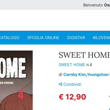
Benvenuto
Os
CATALOGO
SFOGLIA ONLINE
DIGISTAR
#ILOVE
SWEET HOME 
SWEET HOME
n.4
di
Carnby Kim
,
Youngchan
Condividi
€ 12,90