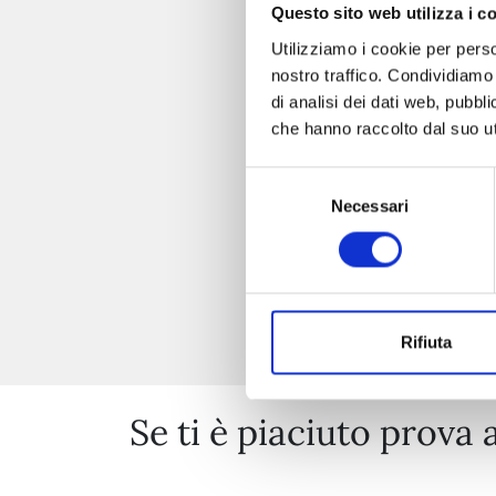
Questo sito web utilizza i c
Utilizziamo i cookie per perso
nostro traffico. Condividiamo 
di analisi dei dati web, pubbl
che hanno raccolto dal suo uti
Selezione
Necessari
del
consenso
Rifiuta
Se ti è piaciuto prova 