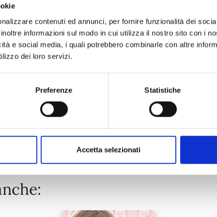
ookie
SWEET HOME n. 12
nalizzare contenuti ed annunci, per fornire funzionalità dei socia
inoltre informazioni sul modo in cui utilizza il nostro sito con i 
icità e social media, i quali potrebbero combinarle con altre inform
07/05/2024
lizzo dei loro servizi.
€ 12,90
Preferenze
Statistiche
Mostra tutto
Accetta selezionati
anche: