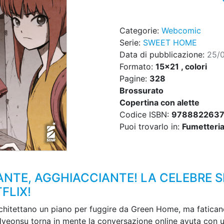
Categorie:
Webcomic
Serie:
SWEET HOME
Data di pubblicazione:
25/
Formato:
15x21 , colori
Pagine:
328
Brossurato
Copertina con alette
Codice ISBN:
978882263
Puoi trovarlo in:
Fumetteria,
NTE, AGGHIACCIANTE! LA CELEBRE S
FLIX!
itettano un piano per fuggire da Green Home, ma faticano a
a Hyeonsu torna in mente la conversazione online avuta con 