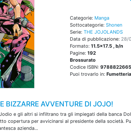
Categorie:
Manga
Sottocategorie:
Shonen
Serie:
THE JOJOLANDS
Data di pubblicazione:
28/
Formato:
11.5x17.5 , b/n
Pagine:
192
Brossurato
Codice ISBN:
978882266
Puoi trovarlo in:
Fumetteria,
LE BIZZARRE AVVENTURE DI JOJO!
dio e gli altri si infiltrano tra gli impiegati della banca Dol
tto copertura per avvicinarsi al presidente della società. P
antesca azienda...