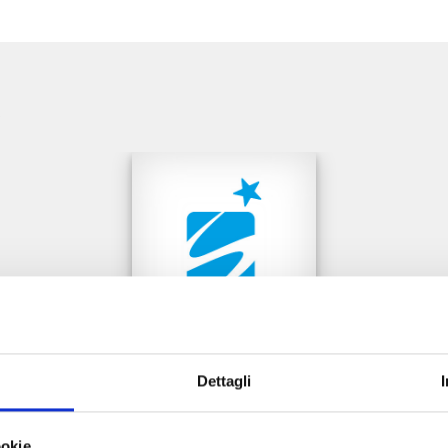
e
Dettagli
THE JOJOLANDS n. 8
ookie