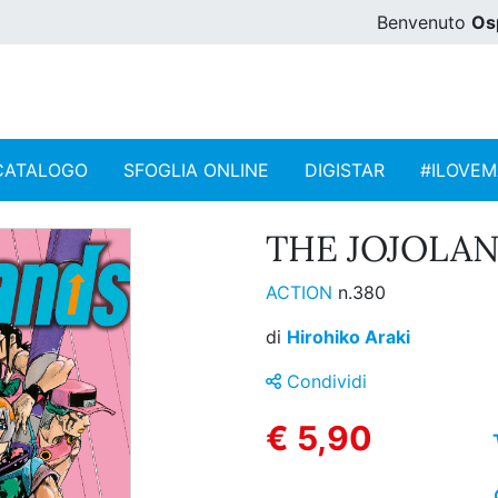
Benvenuto
Os
CATALOGO
SFOGLIA ONLINE
DIGISTAR
#ILOVE
THE JOJOLAN
ACTION
n.380
di
Hirohiko Araki
Condividi
€ 5,90