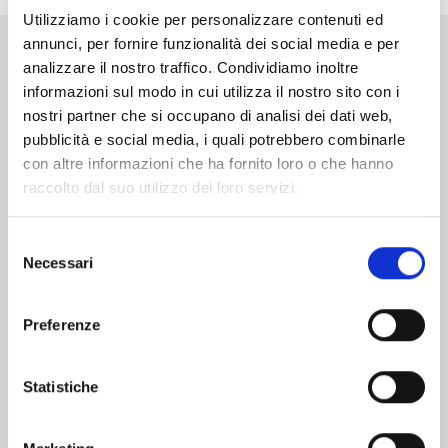
Utilizziamo i cookie per personalizzare contenuti ed
annunci, per fornire funzionalità dei social media e per
analizzare il nostro traffico. Condividiamo inoltre
Altri volumi della serie
informazioni sul modo in cui utilizza il nostro sito con i
nostri partner che si occupano di analisi dei dati web,
pubblicità e social media, i quali potrebbero combinarle
con altre informazioni che ha fornito loro o che hanno
raccolto dal suo utilizzo dei loro servizi.
Selezione
Necessari
del
consenso
Preferenze
Statistiche
TO YOUR ETERNITY n. 25