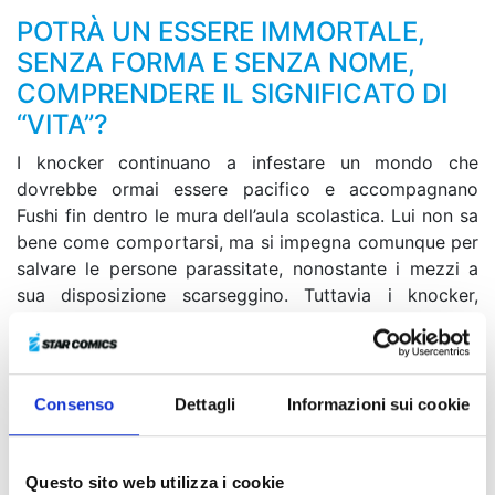
POTRÀ UN ESSERE IMMORTALE,
SENZA FORMA E SENZA NOME,
COMPRENDERE IL SIGNIFICATO DI
“VITA”?
I knocker continuano a infestare un mondo che
dovrebbe ormai essere pacifico e accompagnano
Fushi fin dentro le mura dell’aula scolastica. Lui non sa
bene come comportarsi, ma si impegna comunque per
salvare le persone parassitate, nonostante i mezzi a
sua disposizione scarseggino. Tuttavia i knocker,
ignorandolo, vanno avanti con il loro piano e allungano
silenziosamente i loro tentacoli verso Satoru,
l’osservatore reincarnato in un essere umano. Durante
uno scontro, Fushi capisce che il destino di Mizuha è
Consenso
Dettagli
Informazioni sui cookie
quello di diventare il capo del corpo dei protettori,
così com’è stato per i membri della sua famiglia...
Questo sito web utilizza i cookie