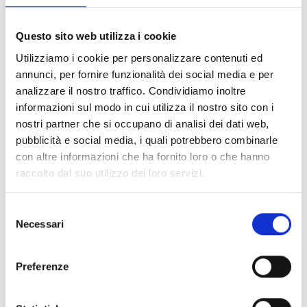
UNICO, SONTUOSO VOLUME
Questo sito web utilizza i cookie
Figlio dei titani Crono e Rea, Zeus, il più grande fra gli
dèi, siede sul trono sul Monte Olimpo. Signore del
Utilizziamo i cookie per personalizzare contenuti ed
fulmine, fu cresciuto lontano dal padre determinato a
annunci, per fornire funzionalità dei social media e per
divorarlo, poi dovette lottare per imporsi e preservare
analizzare il nostro traffico. Condividiamo inoltre
l'equilibrio del cosmo. La storia inizia con La Nascita
informazioni sul modo in cui utilizza il nostro sito con i
degli Dei, al tempo del caos primordiale, quando iniziò
nostri partner che si occupano di analisi dei dati web,
il conflitto tra i futuri dèi e le forze primitive. Le Guerre
pubblicità e social media, i quali potrebbero combinarle
di Zeus permette di rivivere, tra le altre, l'epica
con altre informazioni che ha fornito loro o che hanno
battaglia finale contro i Giganti, preludio all'ascesa
raccolto dal suo utilizzo dei loro servizi.
degli dèi a capo dell'Olimpo. Infine, Gli Amori di Zeus
ci rivelano un seduttore incallito che, pur essendo
Selezione
sposato con Era, corteggia e insegue le donne,
Necessari
del
generando così numerosi discendenti chiamati a un
consenso
eccezionale destino.
Preferenze