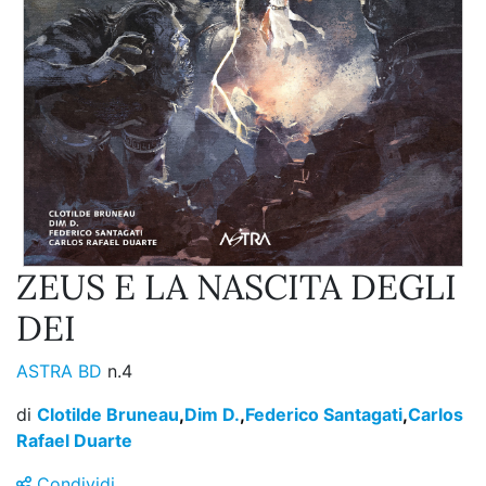
ZEUS E LA NASCITA DEGLI
DEI
ASTRA BD
n.4
di
Clotilde Bruneau
,
Dim D.
,
Federico Santagati
,
Carlos
Rafael Duarte
Condividi