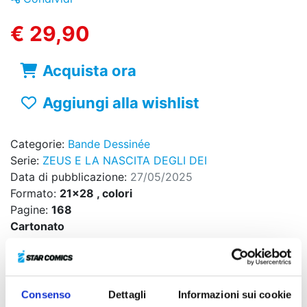
€ 29,90
Acquista ora
Aggiungi alla wishlist
Categorie:
Bande Dessinée
Serie:
ZEUS E LA NASCITA DEGLI DEI
Data di pubblicazione:
27/05/2025
Formato:
21x28 , colori
Pagine:
168
Cartonato
Codice ISBN:
9788822657138
Puoi trovarlo in:
Fumetteria, Online store, Libreria
Consenso
Dettagli
Informazioni sui cookie
L'EPICA DI ZEUS RACCOLTA IN UN