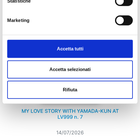
Statistiche
Se ti è piaciuto prova anche:
Marketing
Accetta tutti
Accetta selezionati
Rifiuta
MY LOVE STORY WITH YAMADA-KUN AT
LV999 n. 7
14/07/2026