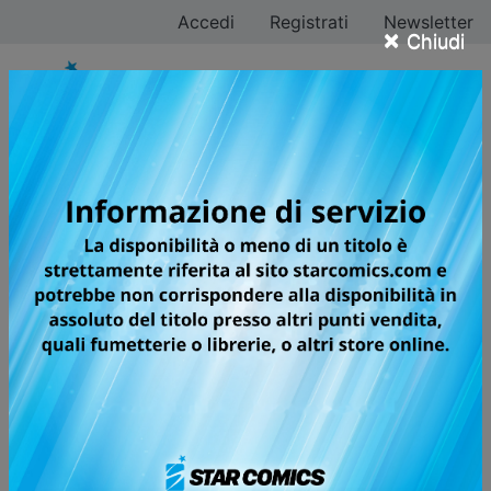
Accedi
Registrati
Newsletter
×
Chiudi
Sfoglia on line i
fumetti DARLING,
GIVE ME A BREAK!
Torna al catalogo Sfoglia online