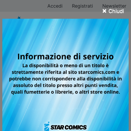
Accedi
Registrati
Newsletter
×
Chiudi
Sfoglia on line i
fumetti DOCTOR
MIRAGE
Torna al catalogo Sfoglia online