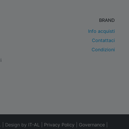
BRAND
Info acquisti
Contattaci
Condizioni
i
. | Design by
IT-AL
|
Privacy Policy
|
Governance
|