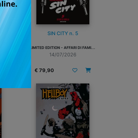
SIN CITY n. 5
R
EGULAR EDITION - ALCOL, PUPE E PALLOTTOLE
L
IMITED EDITION - AFFARI DI FAMIGLIA
14/07/2026
€ 79,90