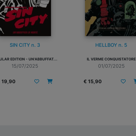
SIN CITY n. 3
HELLBOY n. 5
R
EGULAR EDITION - UN'ABBUFFATA DI MORTE
IL VERME CONQUISTATORE
15/07/2025
01/07/2025
 19,90
€ 15,90