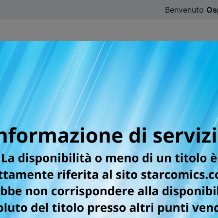
Benvenuto
Os
CATALOGO
SFOGLIA ONLINE
DIGISTAR
#ILOVE
er la testata CLASSICAL 