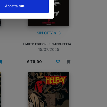
Accetta tutti
SIN CITY n. 3
L
IMITED EDITION - UN'ABBUFFATA DI MORTE
15/07/2025
€ 79,90