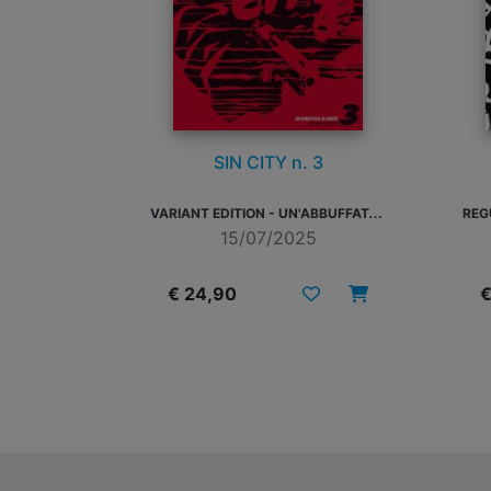
SIN CITY n. 3
V
ARIANT EDITION - UN'ABBUFFATA DI MORTE
15/07/2025
€ 24,90
€