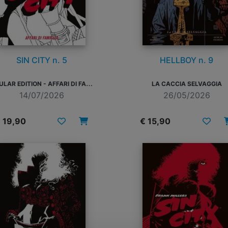
SIN CITY n. 5
HELLBOY n. 9
R
EGULAR EDITION - AFFARI DI FAMIGLIA
LA CACCIA SELVAGGIA
14/07/2026
26/05/2026
 19,90
€ 15,90