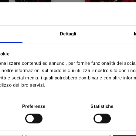
Dettagli
SIN CITY n. 4
SIN CITY n. 4
L
IMITED EDITION - QUEL BASTARDO GIALLO
ookie
24/02/2026
24/02/2026
nalizzare contenuti ed annunci, per fornire funzionalità dei socia
inoltre informazioni sul modo in cui utilizza il nostro sito con i 
 79,90
€ 24,90
icità e social media, i quali potrebbero combinarle con altre inform
lizzo dei loro servizi.
Preferenze
Statistiche