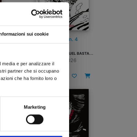
Informazioni sui cookie
SIN CITY n. 4
V
ARIANT EDITION - QUEL BASTARDO GIALLO
R
EGULAR EDITION - QUEL BASTARDO GIALLO
24/02/2026
l media e per analizzare il
nostri partner che si occupano
€ 19,90
azioni che ha fornito loro o
Marketing