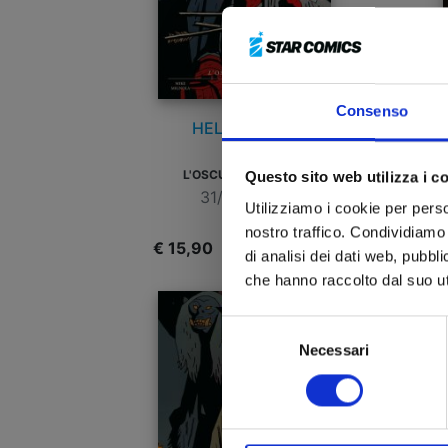
Consenso
HELLBOY n. 8
L'OSCURITÀ CHIAMA
Questo sito web utilizza i c
31/03/2026
Utilizziamo i cookie per perso
nostro traffico. Condividiamo 
€ 15,90
€
di analisi dei dati web, pubbl
che hanno raccolto dal suo uti
Selezione
Necessari
del
consenso