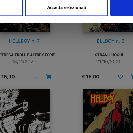
Accetta selezionati
HELLBOY n. 7
HELLBOY n. 6
STREGA TROLL E ALTRE STORIE
STRANI LUOGHI
18/11/2025
21/10/2025
 15,90
€ 15,90