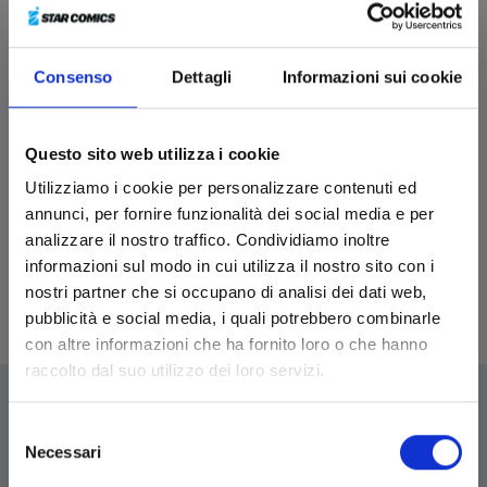
Consenso
Dettagli
Informazioni sui cookie
Questo sito web utilizza i cookie
GACHIAKUTA n. 1
Utilizziamo i cookie per personalizzare contenuti ed
L
IMITED EDITION EXCLUSIVE TRASH BOX - CON 1 PORTACHIAVI E 4 LAMINCARD
annunci, per fornire funzionalità dei social media e per
27/09/2023
analizzare il nostro traffico. Condividiamo inoltre
informazioni sul modo in cui utilizza il nostro sito con i
€ 29,90
nostri partner che si occupano di analisi dei dati web,
pubblicità e social media, i quali potrebbero combinarle
con altre informazioni che ha fornito loro o che hanno
raccolto dal suo utilizzo dei loro servizi.
Selezione
Necessari
del
EDIZIONI STAR COMICS
consenso