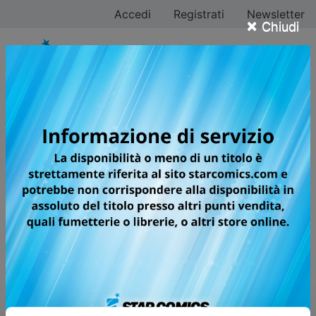
Accedi
Registrati
Newsletter
×
Chiudi
Tutti i fumetti per la
testata JANKU
LIMITED