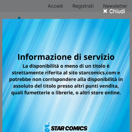
Accedi
Registrati
Newsletter
×
Chiudi
Tutti i fumetti per la
testata LE BIZZARRE
AVVENTURE DI JOJO