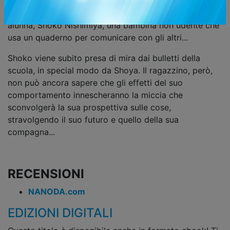
ingaggiando assurde prove di coraggio. Le cose
cambiano quando nella sua classe arriva una nuova
alunna, Shoko Nishimiya, una bambina non udente che
usa un quaderno per comunicare con gli altri...
Shoko viene subito presa di mira dai bulletti della
scuola, in special modo da Shoya. Il ragazzino, però,
non può ancora sapere che gli effetti del suo
comportamento innescheranno la miccia che
sconvolgerà la sua prospettiva sulle cose,
stravolgendo il suo futuro e quello della sua
compagna...
RECENSIONI
NANODA.com
EDIZIONI DIGITALI