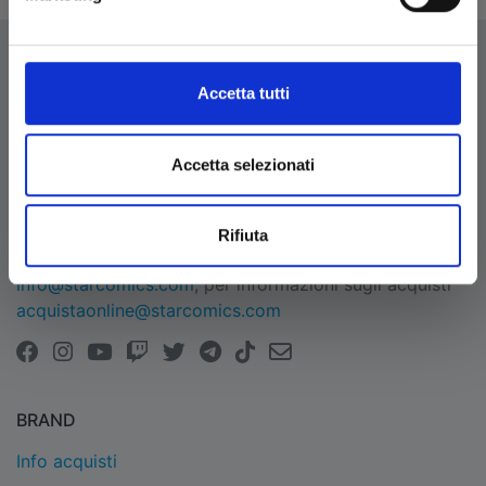
Accetta tutti
EDIZIONI STAR COMICS
Accetta selezionati
Edizioni Star Comics s.r.l. strada delle Selvette, 1/bis/1
- 06134 Bosco (Perugia)
P.IVA 03850300546
Rifiuta
Tel.
+39 075 591 8353
- per informazioni
info@starcomics.com
, per informazioni sugli acquisti
acquistaonline@starcomics.com
BRAND
Info acquisti