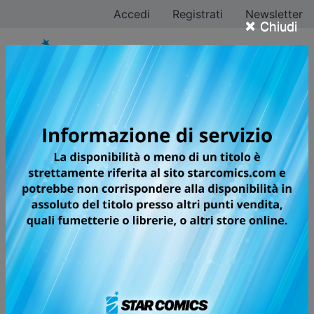
Accedi
Registrati
Newsletter
×
Chiudi
ALL ABOUT OCEAN
BLUE
Sin dalla prima media, Kai Makihara e Ren Mizushiro
sono sempre stati in classe insieme, ma proprio
all’ultimo anno di liceo si trovano costretti a doversi
separare. In una quotidianità che scorre immutabile si
forma così una piccola crepa che farà germogliare
delle emozioni nascoste...
Dall’autrice di
You are in the Blue Summer
e
The Blue