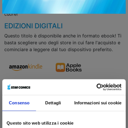
Summer and You
, una storia d’amore tra liceali che
nasce da sentimenti a lungo sopiti nel profondo del
cuore!
EDIZIONI DIGITALI
Questo titolo è disponibile anche in formato ebook! Ti
basta scegliere uno degli store in cui fare l'acquisto e
cominciare a leggere dal tuo dispositivo preferito.
Consenso
Dettagli
Informazioni sui cookie
Tutti i fumetti
Questo sito web utilizza i cookie