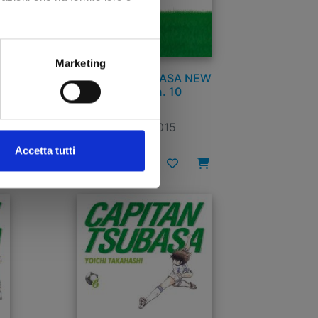
Marketing
EW
CAPITAN TSUBASA NEW
EDITION n. 10
25/02/2015
Accetta tutti
€ 6,00