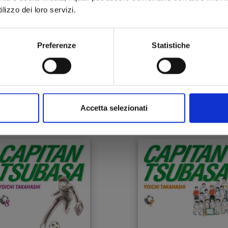
lizzo dei loro servizi.
Preferenze
Statistiche
APITAN TSUBASA NEW
CAPITAN TSUBASA N
EDITION n. 12
EDITION n. 11
22/04/2015
25/03/2015
Accetta selezionati
 8,00
€ 8,00