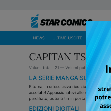
NEWS
ULTIME USCITE
SHOP
CAPITAN TSUBA
Volumi totali: 21 — Volumi pubblicati: 21
LA SERIE MANGA SUL CALCI
Ritorna, in un’esclusiva riedizione con nuovi
assoluto! Appassionatevi alle sorprendenti i
perdifiato, potenti tiri in porta e magici mom
EDIZIONI DIGITALI