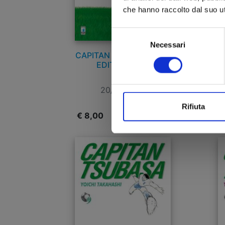
che hanno raccolto dal suo uti
Selezione
Necessari
del
CAPITAN TSUBASA NEW
C
consenso
EDITION n. 13
20/05/2015
Rifiuta
€ 8,00
€