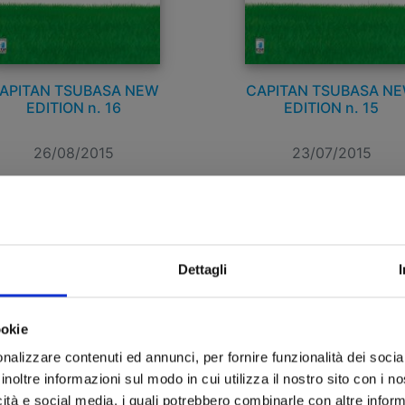
APITAN TSUBASA NEW
CAPITAN TSUBASA N
EDITION n. 16
EDITION n. 15
26/08/2015
23/07/2015
 6,00
€ 8,00
Dettagli
ookie
nalizzare contenuti ed annunci, per fornire funzionalità dei socia
inoltre informazioni sul modo in cui utilizza il nostro sito con i 
icità e social media, i quali potrebbero combinarle con altre inform