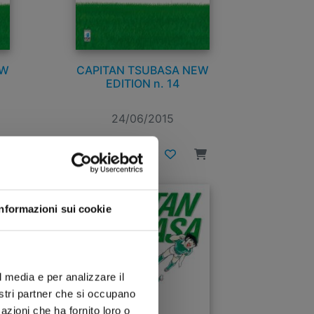
EW
CAPITAN TSUBASA NEW
EDITION n. 14
24/06/2015
€ 8,00
Informazioni sui cookie
l media e per analizzare il
nostri partner che si occupano
azioni che ha fornito loro o