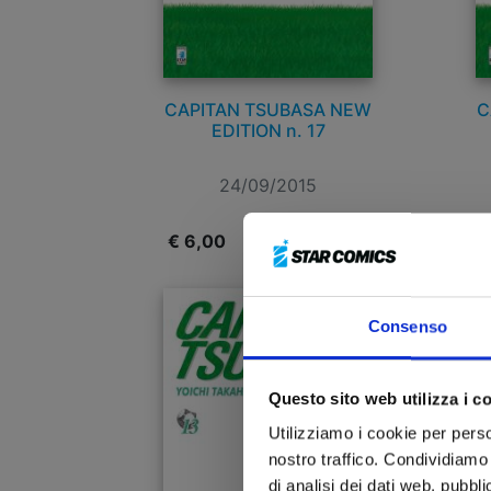
CAPITAN TSUBASA NEW
C
EDITION n. 17
24/09/2015
€ 6,00
€
Consenso
Questo sito web utilizza i c
Utilizziamo i cookie per perso
nostro traffico. Condividiamo 
di analisi dei dati web, pubbl