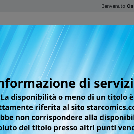
Benvenuto
Os
CATALOGO
SFOGLIA ONLINE
DIGISTAR
#ILOVE
SA NEW EDITION
O PIÙ AMATA IN ASSOLUTO!
 testi, nuovi adattamenti grafici e volumi da oltre 300 pagin
mprese del fuoriclasse Tsubasa e alla sua scalata nel mondo 
enti di gloria!