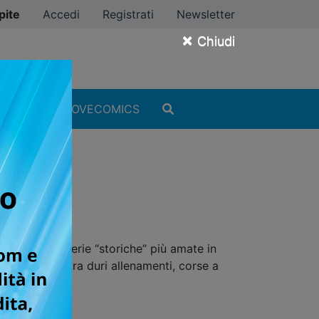
pite
Accedi
Registrati
Newsletter
×
Chiudi
MANGA
#ILOVECOMICS
e, una delle serie “storiche” più amate in
del calcio, tra duri allenamenti, corse a