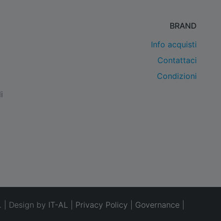
BRAND
Info acquisti
Contattaci
Condizioni
i
. | Design by
IT-AL
|
Privacy Policy
|
Governance
|