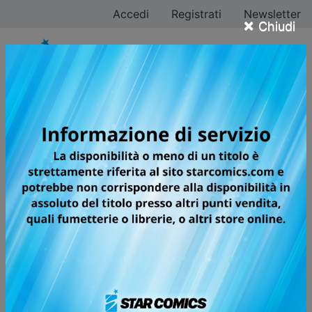
Accedi
Registrati
Newsletter
×
Chiudi
DRAGON BALL SUPER
LA SAGA PIÙ FAMOSA AL MONDO
TORNA CON STORIE INEDITE E
SPETTACOLARI!
Diverso tempo è trascorso dalla grandiosa battaglia
tra Goku e Majin Bu, e ora una nuova minaccia
incombe sul mondo che ha ritrovato la pace... Questa
volta il nemico arriva dal “Sesto Universo”! Comincia
un Dragon Ball completamente nuovo, che riprende le
avventure dei Saiyan dal punto in cui ci eravamo