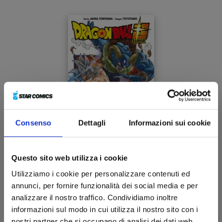
Consenso
Dettagli
Informazioni sui cookie
Questo sito web utilizza i cookie
DRAGON BALL SUPER n. 15
Utilizziamo i cookie per personalizzare contenuti ed
annunci, per fornire funzionalità dei social media e per
22/12/2021
analizzare il nostro traffico. Condividiamo inoltre
informazioni sul modo in cui utilizza il nostro sito con i
€ 5,90
nostri partner che si occupano di analisi dei dati web,