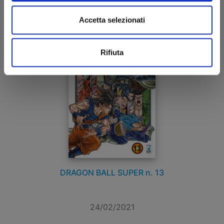
€ 5,50
Accetta selezionati
Rifiuta
DRAGON BALL SUPER n. 13
24/02/2021