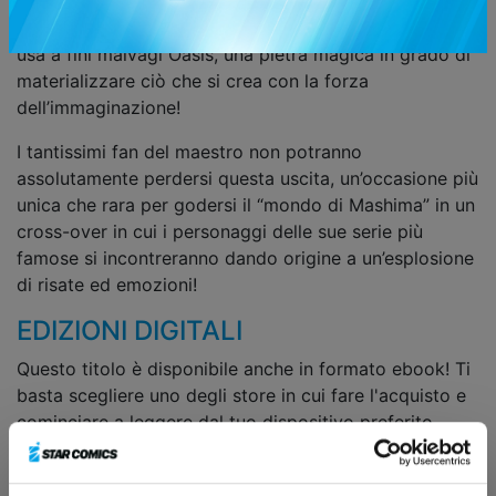
con Shiki e compagni! Tutti insieme si ritroveranno a
combattere al di là del tempo, contro un nemico che
usa a fini malvagi Oasis, una pietra magica in grado di
materializzare ciò che si crea con la forza
dell’immaginazione!
I tantissimi fan del maestro non potranno
assolutamente perdersi questa uscita, un’occasione più
unica che rara per godersi il “mondo di Mashima” in un
cross-over in cui i personaggi delle sue serie più
famose si incontreranno dando origine a un’esplosione
di risate ed emozioni!
EDIZIONI DIGITALI
Questo titolo è disponibile anche in formato ebook! Ti
basta scegliere uno degli store in cui fare l'acquisto e
cominciare a leggere dal tuo dispositivo preferito.