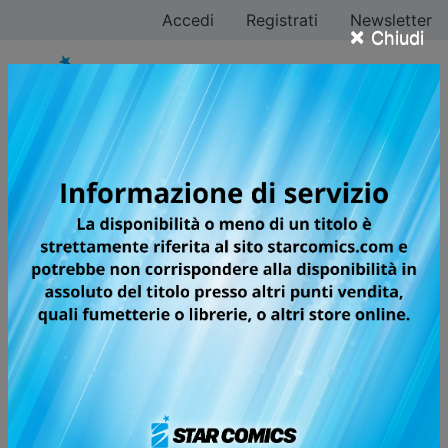
Accedi
Registrati
Newsletter
×
Chiudi
MASHIMA HERO'S
Volumi totali: 1 — Volumi pubblicati: 1
UN VERO E PROPRIO VOLUME
CELEBRATIVO DELLE TRE OPERE
PIÙ RAPPRESENTATIVE DEL
MAESTRO MASHIMA!
Su True Island, l’isola dove si cela la verità, si sono
radunati il team “Rave”, con Haru e i suoi, il team “Fairy
Tail”, con Natsu e gli altri maghi, e il team “Edens Zero”,