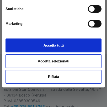
Statistiche
MASHIMA HERO'S
Marketing
31/10/2023
€ 7,90
Accetta tutti
Accetta selezionati
Rifiuta
EDIZIONI STAR COMICS
Edizioni Star Comics s.r.l. strada delle Selvette, 1/bis/1
- 06134 Bosco (Perugia)
P.IVA 03850300546
Tel.
+39 075 591 8353
- per informazioni