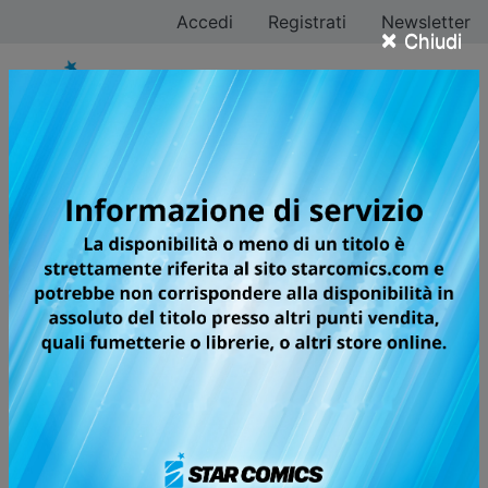
Accedi
Registrati
Newsletter
×
Chiudi
Fumetti uscite di
martedì 26 agosto
2025
Di seguito ti proponiamo le ultime uscite di martedì 26
agosto 2025 dei fumetti Star Comics.
Clicca sul fumetto di tuo interesse per leggerne in
anteprima
la trama.
FUMETTI MARTEDÌ 26