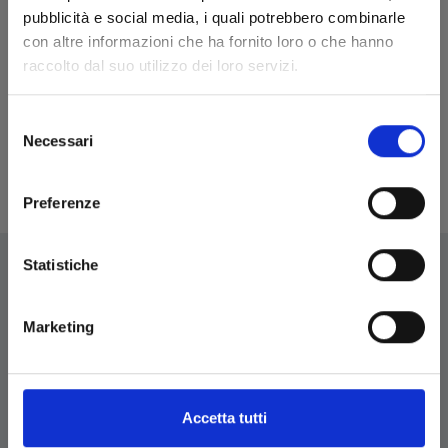
pubblicità e social media, i quali potrebbero combinarle
€ 5,90
con altre informazioni che ha fornito loro o che hanno
raccolto dal suo utilizzo dei loro servizi.
Selezione
Necessari
del
1
2
consenso
Pagina 2 di 2
Preferenze
Statistiche
Marketing
EDIZIONI STAR COMICS
Edizioni Star Comics s.r.l. strada delle Selvette, 1/bis/1
- 06134 Bosco (Perugia)
Accetta tutti
P.IVA 03850300546