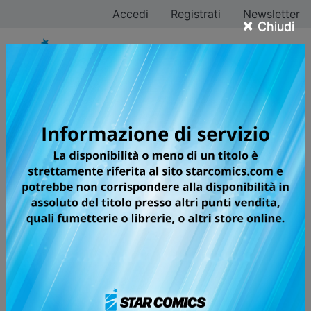
Accedi
Registrati
Newsletter
×
Chiudi
Akira Hiramoto
Tutti i fumetti