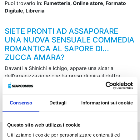
Puoi trovarlo in:
Fumetteria, Online store, Formato
Digitale, Libreria
SIETE PRONTI AD ASSAPORARE
UNA NUOVA SENSUALE COMMEDIA
ROMANTICA AL SAPORE DI...
ZUCCA AMARA?
Davanti a Shinichi e Ichigo, appare una sicaria
dell’organizzazione che ha preso di mira il dottor
Inujiro. Con la sua forza schiacciante mette i due
ragazzi con le spalle al muro e quasi soffoca Shinichi
sedendosi sulla sua faccia! In questa situazione
Consenso
Dettagli
Informazioni sui cookie
disperata, cosa potrà fare Ichigo?!
Questo sito web utilizza i cookie
Utilizziamo i cookie per personalizzare contenuti ed