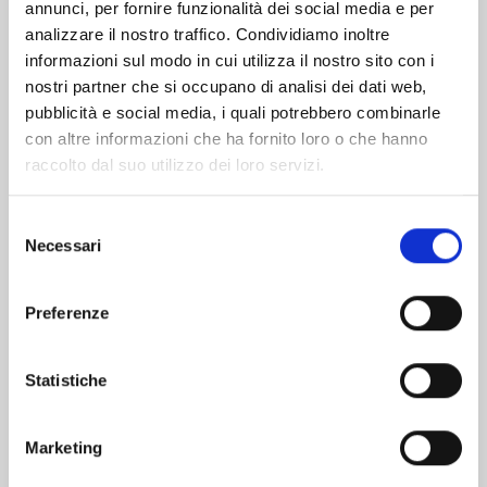
Altri volumi della serie
annunci, per fornire funzionalità dei social media e per
analizzare il nostro traffico. Condividiamo inoltre
informazioni sul modo in cui utilizza il nostro sito con i
nostri partner che si occupano di analisi dei dati web,
pubblicità e social media, i quali potrebbero combinarle
con altre informazioni che ha fornito loro o che hanno
raccolto dal suo utilizzo dei loro servizi.
Selezione
Necessari
del
consenso
Preferenze
FUTARI SWITCH n. 3
Statistiche
Marketing
20/01/2026